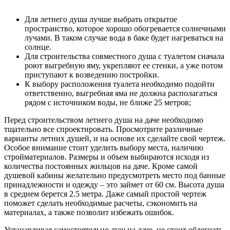
Для летнего душа лучше выбрать открытое
пространство, которое хорошо обогревается солнечными
лучами. В таком случае вода в баке будет нагреваться на
солнце.
Для строительства совместного душа с туалетом сначала
роют выгребную яму, укрепляют ее стенки, а уже потом
приступают к возведению постройки.
К выбору расположения туалета необходимо подойти
ответственно, выгребная яма не должна располагаться
рядом с источником воды, не ближе 25 метров;
Перед строительством летнего душа на даче необходимо
тщательно все спроектировать. Просмотрите различные
варианты летних душей, и на основе их сделайте свой чертеж.
Особое внимание стоит уделить выбору места, наличию
стройматериалов. Размеры и объем выбираются исходя из
количества постоянных жильцов на даче. Кроме самой
душевой кабины желательно предусмотреть место под банные
принадлежности и одежду – это займет от 60 см. Высота душа
в среднем берется 2.5 метра. Даже самый простой чертеж
поможет сделать необходимые расчеты, сэкономить на
материалах, а также позволит избежать ошибок.
Устанавливая самостоятельно душ на даче, не стоит облегчать