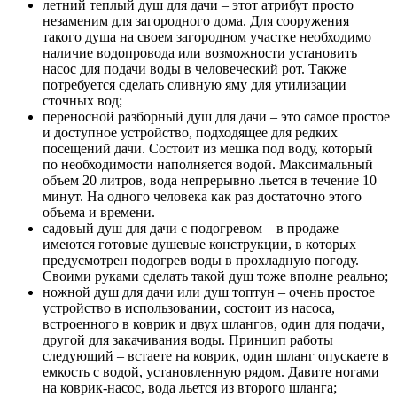
летний теплый душ для дачи – этот атрибут просто
незаменим для загородного дома. Для сооружения
такого душа на своем загородном участке необходимо
наличие водопровода или возможности установить
насос для подачи воды в человеческий рот. Также
потребуется сделать сливную яму для утилизации
сточных вод;
переносной разборный душ для дачи – это самое простое
и доступное устройство, подходящее для редких
посещений дачи. Состоит из мешка под воду, который
по необходимости наполняется водой. Максимальный
объем 20 литров, вода непрерывно льется в течение 10
минут. На одного человека как раз достаточно этого
объема и времени.
садовый душ для дачи с подогревом – в продаже
имеются готовые душевые конструкции, в которых
предусмотрен подогрев воды в прохладную погоду.
Своими руками сделать такой душ тоже вполне реально;
ножной душ для дачи или душ топтун – очень простое
устройство в использовании, состоит из насоса,
встроенного в коврик и двух шлангов, один для подачи,
другой для закачивания воды. Принцип работы
следующий – встаете на коврик, один шланг опускаете в
емкость с водой, установленную рядом. Давите ногами
на коврик-насос, вода льется из второго шланга;