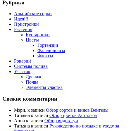
Рубрики
Альпийские горки
Идея!!!
Пристройки
Растения
Кустарники
Цветы
Гортензии
Фаленопсисы
Флоксы
Рокарий
Системы полива
Участок
Дренаж
Почва
Элементы участка
Свежие комментарии
Мэри.
к записи
Обзор сортов и видов Вейгелы
Татьяна
к записи
Обзор цветов Астильба
Анна
к записи
Обзор видов туи
Татьяна
к записи
Руководство по посадке и уходу за