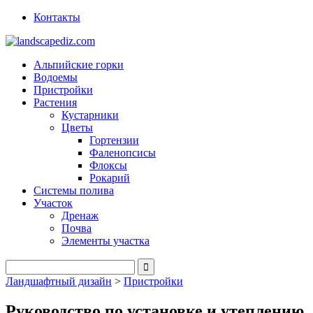
Контакты
Альпийские горки
Водоемы
Пристройки
Растения
Кустарники
Цветы
Гортензии
Фаленопсисы
Флоксы
Рокарий
Системы полива
Участок
Дренаж
Почва
Элементы участка
Ландшафтный дизайн
>
Пристройки
Руководство по установке и утеплению