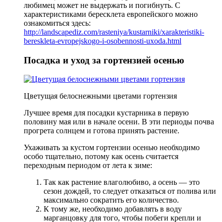
любимец может не выдержать и погибнуть. С
характеристиками бересклета европейского можно
ознакомиться здесь:
http://landscapediz.com/rasteniya/kustarniki/xarakteristiki-
bereskleta-evropejskogo-i-osobennosti-uxoda.html
Посадка и уход за гортензией осенью
Цветущая белоснежными цветами гортензия
Лучшее время для посадки кустарника в первую
половину мая или в начале осени. В эти периоды почва
прогрета солнцем и готова принять растение.
Ухаживать за кустом гортензии осенью необходимо
особо тщательно, потому как осень считается
переходным периодом от лета к зиме:
Так как растение влаголюбиво, а осень — это
сезон дождей, то следует отказаться от полива или
максимально сократить его количество.
К тому же, необходимо добавлять в воду
марганцовку для того, чтобы побеги крепли и