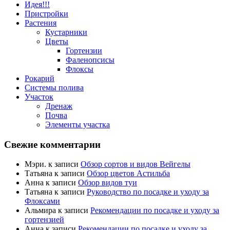
Идея!!!
Пристройки
Растения
Кустарники
Цветы
Гортензии
Фаленопсисы
Флоксы
Рокарий
Системы полива
Участок
Дренаж
Почва
Элементы участка
Свежие комментарии
Мэри.
к записи
Обзор сортов и видов Вейгелы
Татьяна
к записи
Обзор цветов Астильба
Анна
к записи
Обзор видов туи
Татьяна
к записи
Руководство по посадке и уходу за
Флоксами
Альмира
к записи
Рекомендации по посадке и уходу за
гортензией
Анна
к записи
Рекомендации по посадке и уходу за