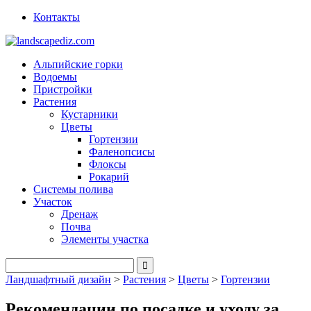
Контакты
Альпийские горки
Водоемы
Пристройки
Растения
Кустарники
Цветы
Гортензии
Фаленопсисы
Флоксы
Рокарий
Системы полива
Участок
Дренаж
Почва
Элементы участка
Ландшафтный дизайн
>
Растения
>
Цветы
>
Гортензии
Рекомендации по посадке и уходу за