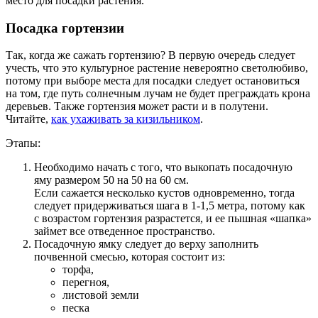
место для посадки растения.
Посадка гортензии
Так, когда же сажать гортензию? В первую очередь следует
учесть, что это культурное растение невероятно светолюбиво,
потому при выборе места для посадки следует остановиться
на том, где путь солнечным лучам не будет преграждать крона
деревьев. Также гортензия может расти и в полутени.
Читайте,
как ухаживать за кизильником
.
Этапы:
Необходимо начать с того, что выкопать посадочную
яму размером 50 на 50 на 60 см.
Если сажается несколько кустов одновременно, тогда
следует придерживаться шага в 1-1,5 метра, потому как
с возрастом гортензия разрастется, и ее пышная «шапка»
займет все отведенное пространство.
Посадочную ямку следует до верху заполнить
почвенной смесью, которая состоит из:
торфа,
перегноя,
листовой земли
песка