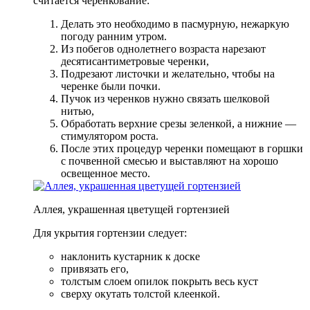
считается черенкование:
Делать это необходимо в пасмурную, нежаркую
погоду ранним утром.
Из побегов однолетнего возраста нарезают
десятисантиметровые черенки,
Подрезают листочки и желательно, чтобы на
черенке были почки.
Пучок из черенков нужно связать шелковой
нитью,
Обработать верхние срезы зеленкой, а нижние —
стимулятором роста.
После этих процедур черенки помещают в горшки
с почвенной смесью и выставляют на хорошо
освещенное место.
Аллея, украшенная цветущей гортензией
Для укрытия гортензии следует:
наклонить кустарник к доске
привязать его,
толстым слоем опилок покрыть весь куст
сверху окутать толстой клеенкой.