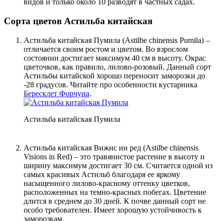
видов и только около 10 разводят в частных садах.
Сорта цветов Астильба китайская
Астильба китайская Пумила (Astilbe chinensis Pumila) –
отличается своим ростом и цветом. Во взрослом
состоянии достигает максимум 40 см в высоту. Окрас
цветочков, как правило, лилово-розовый. Данный сорт
Астильбы китайской хорошо переносит заморозки до
-28 градусов. Читайте про особенности кустарника
Бересклет Форчуна
.
Астильба китайская Пумила
Астильба китайская Вижнс ин ред (Astilbe chinensis
Visions in Red) – это травянистое растение в высоту и
ширину максимум достигает 30 см. Считается одной из
самых красивых Астильб благодаря ее яркому
насыщенного лилово-красному оттенку цветков,
расположенных на темно-красных побегах. Цветение
длится в среднем до 30 дней. К почве данный сорт не
особо требователен. Имеет хорошую устойчивость к
заморозкам.