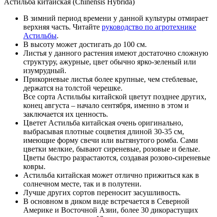
Астильба китайская (Chinensis Hybrida)
В зимний период времени у данной культуры отмирает
верхняя часть. Читайте
руководство по агротехнике
Астильбы
.
В высоту может достигать до 100 см.
Листья у данного растения имеют достаточно сложную
структуру, ажурные, цвет обычно ярко-зеленый или
изумрудный.
Прикорневые листья более крупные, чем стеблевые,
держатся на толстой черешке.
Все сорта Астильбы китайской цветут позднее других,
конец августа – начало сентября, именно в этом и
заключается их ценность.
Цветет Астильба китайская очень оригинально,
выбрасывая плотные соцветия длиной 30-35 см,
имеющие форму свечи или вытянутого ромба. Сами
цветки мелкие, бывают сиреневые, розовые и белые.
Цветы быстро разрастаются, создавая розово-сиреневые
ковры.
Астильба китайская может отлично прижиться как в
солнечном месте, так и в полутени.
Лучше других сортов переносит засушливость.
В основном в диком виде встречается в Северной
Америке и Восточной Азии, более 30 дикорастущих