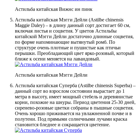
Астильба китайская Вижнс ин пинк
Астильба китайская Мэгги Дейли (Astilbe chinensis
Maggie Daley) – в длину данный сорт достигает 60 см,
включая листья и соцветия. У цветов Астильбы
китайской Мэгги Дейли достаточно длинные соцветия,
по форме напоминающие вытянутый ромб. По
структуре очень плотные и пушистые как птичьи
перышки. Преобладающий цвет ярко-розовый, который
ближе к осени меняется на лавандовый.
Астильба китайская Мэгги Дейли
Астильба китайская Суперба (Astilbe chinensis Superba) –
данный сорт во взрослом состоянии вырастает до 1
метра в высоту, имеет мощный стебель и деревянистые
корни, похожие на шнуры. Период цветения 25-30 дней,
сиренево-розовые цветки собраны в пышные соцветия.
Очень хорошо приживается на увлажненной почве и в
полутени. Под прямыми солнечными лучами краска
становится бледнее и сокращается цветение.