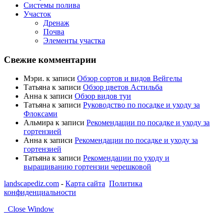
Системы полива
Участок
Дренаж
Почва
Элементы участка
Свежие комментарии
Мэри.
к записи
Обзор сортов и видов Вейгелы
Татьяна
к записи
Обзор цветов Астильба
Анна
к записи
Обзор видов туи
Татьяна
к записи
Руководство по посадке и уходу за
Флоксами
Альмира
к записи
Рекомендации по посадке и уходу за
гортензией
Анна
к записи
Рекомендации по посадке и уходу за
гортензией
Татьяна
к записи
Рекомендации по уходу и
выращиванию гортензии черешковой
landscapediz.com
-
Карта сайта
Политика
конфиденциальности
Close Window