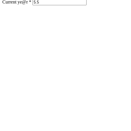
Current ye@r
*