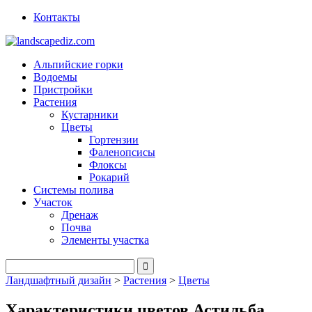
Контакты
Альпийские горки
Водоемы
Пристройки
Растения
Кустарники
Цветы
Гортензии
Фаленопсисы
Флоксы
Рокарий
Системы полива
Участок
Дренаж
Почва
Элементы участка
Ландшафтный дизайн
>
Растения
>
Цветы
Характеристики цветов Астильба