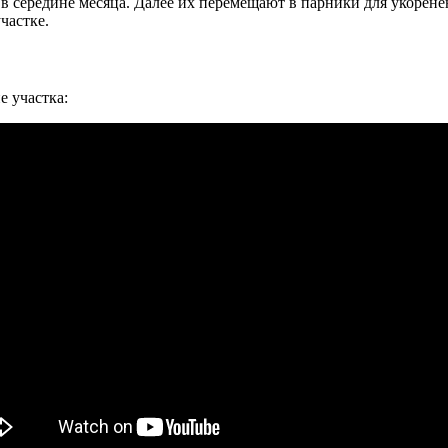
в середине месяца. Далее их перемещают в парники для укоренен
частке.
 участка: