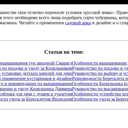
льшинстве свое отлично переносят условия «русской зимы». Пра
 этого необходимо всего лишь подобрать сорта чубушника, котор
о жасмина. Читайте о применении
садовой арки
в дизайне и о сущ
Статьи по теме:
Особенности выращивания 
Руководство по посадке и у
Руководство по выбору и ус
Разновидности Бересклета 
Особенности Кизильника Б
Руководство по высаживан
Особенности устройства хоз
Особенности ухода за Бере