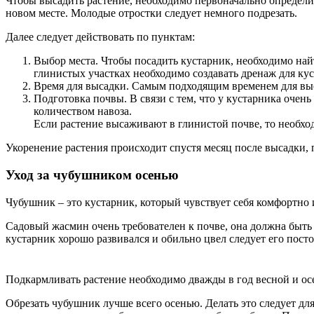
Чтобы высадить растение, необходимо первоначально определи
новом месте. Молодые отростки следует немного подрезать.
Далее следует действовать по пунктам:
Выбор места. Чтобы посадить кустарник, необходимо най
глинистых участках необходимо создавать дренаж для куст
Время для высадки. Самым подходящим временем для выса
Подготовка почвы. В связи с тем, что у кустарника очен
количеством навоза.
Если растение высаживают в глинистой почве, то необходи
Укоренение растения происходит спустя месяц после высадки, п
Уход за чубушником осенью
Чубушник – это кустарник, который чувствует себя комфортно
Садовый жасмин очень требователен к почве, она должна быть
кустарник хорошо развивался и обильно цвел следует его пост
Подкармливать растение необходимо дважды в год весной и ос
Обрезать чубушник лучше всего осенью. Делать это следует дл