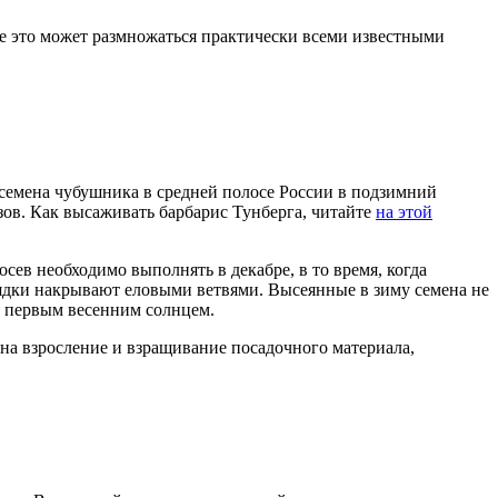
е это может размножаться практически всеми известными
 семена чубушника в средней полосе России в подзимний
зов. Как высаживать барбарис Тунберга, читайте
на этой
сев необходимо выполнять в декабре, в то время, когда
Грядки накрывают еловыми ветвями. Высеянные в зиму семена не
я первым весенним солнцем.
 на взросление и взращивание посадочного материала,