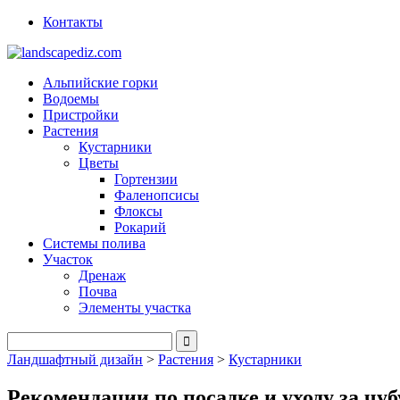
Контакты
Альпийские горки
Водоемы
Пристройки
Растения
Кустарники
Цветы
Гортензии
Фаленопсисы
Флоксы
Рокарий
Системы полива
Участок
Дренаж
Почва
Элементы участка
Ландшафтный дизайн
>
Растения
>
Кустарники
Рекомендации по посадке и уходу за ч