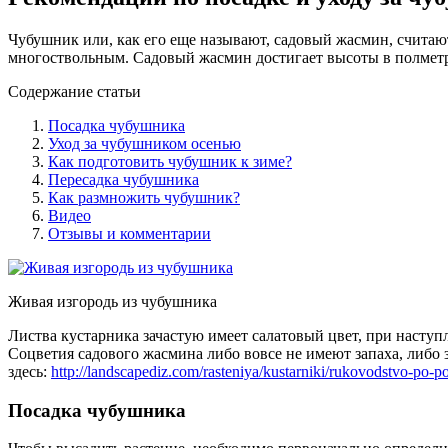
Чубушник или, как его еще называют, садовый жасмин, счита
многоствольным. Садовый жасмин достигает высоты в полметра
Содержание статьи
Посадка чубушника
Уход за чубушником осенью
Как подготовить чубушник к зиме?
Пересадка чубушника
Как размножить чубушник?
Видео
Отзывы и комментарии
Живая изгородь из чубушника
Листва кустарника зачастую имеет салатовый цвет, при насту
Соцветия садового жасмина либо вовсе не имеют запаха, либо 
здесь:
http://landscapediz.com/rasteniya/kustarniki/rukovodstvo-po-p
Посадка чубушника