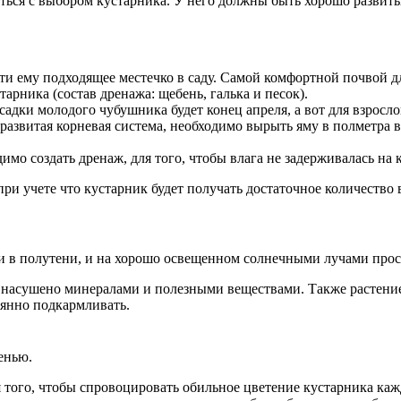
ться с выбором кустарника. У него должны быть хорошо развит
ти ему подходящее местечко в саду. Самой комфортной почвой дл
арника (состав дренажа: щебень, галька и песок).
дки молодого чубушника будет конец апреля, а вот для взрослог
ь развитая корневая система, необходимо вырыть яму в полметра
мо создать дренаж, для того, чтобы влага не задерживалась на 
ри учете что кустарник будет получать достаточное количество 
 и в полутени, и на хорошо освещенном солнечными лучами прос
 насушено минералами и полезными веществами. Также растение
оянно подкармливать.
енью.
я того, чтобы спровоцировать обильное цветение кустарника каж