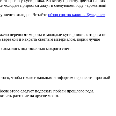
ь энергию у кустарника. Ко всему прочему, цветки на них
ике молодые приростки дадут в следующем году «ароматный
ступления холодов. Читайте
обзор сортов калины Бульденеж
.
яжело переносят морозы и молодые кустарники, которым не
ать веревкой и накрыть светлым материалом, корни лучше
е сломались под тяжестью мокрого снега.
я того, чтобы с максимальным комфортом перенести взрослый
осле этого следует подрезать побеги прошлого года,
ивать растение на другое место.