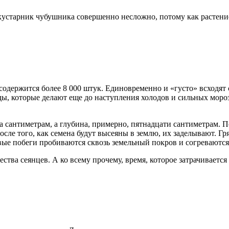
кустарник чубушника совершенно несложно, потому как растени
содержится более 8 000 штук. Единовременно и «густо» всходят
ды, которые делают еще до наступления холодов и сильных моро
 сантиметрам, а глубина, примерно, пятнадцати сантиметрам. По
осле того, как семена будут высеяны в землю, их заделывают. 
рвые побеги пробиваются сквозь земельный покров и согреваютс
тва сеянцев. А ко всему прочему, время, которое затрачивается