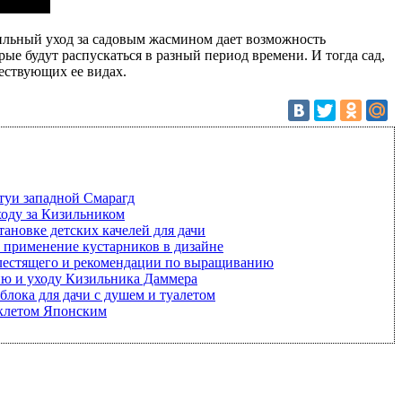
вильный уход за садовым жасмином дает возможность
ые будут распускаться в разный период времени. И тогда сад,
ествующих ее видах.
туи западной Смарагд
ходу за Кизильником
тановке детских качелей для дачи
и применение кустарников в дизайне
лестящего и рекомендации по выращиванию
ию и уходу Кизильника Даммера
блока для дачи с душем и туалетом
склетом Японским