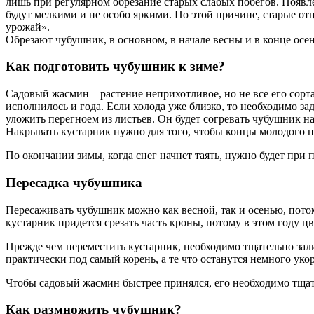
лишь при регулярном обрезание старых слабых побегов. Появле
будут мелкими и не особо яркими. По этой причине, старые о
урожай».
Обрезают чубушник, в основном, в начале весны и в конце осе
Как подготовить чубушник к зиме?
Садовый жасмин – растение неприхотливое, но не все его сор
исполнилось и года. Если холода уже близко, то необходимо за
уложить перегноем из листьев. Он будет согревать чубушник н
Накрывать кустарник нужно для того, чтобы концы молодого по
По окончании зимы, когда снег начнет таять, нужно будет при 
Пересадка чубушника
Пересаживать чубушник можно как весной, так и осенью, пото
кустарник придется срезать часть кроны, потому в этом году ц
Прежде чем переместить кустарник, необходимо тщательно залит
практически под самый корень, а те что останутся немного ук
Чтобы садовый жасмин быстрее принялся, его необходимо тщат
Как размножить чубушник?