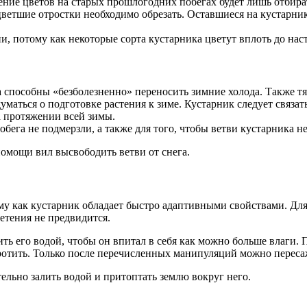
ние цветов на старых прошлогодних побегах будет лишь отбират
тцветшие отростки необходимо обрезать. Оставшиеся на кустарн
ни, потому как некоторые сорта кустарника цветут вплоть до на
та способны «безболезненно» переносить зимние холода. Также т
думаться о подготовке растения к зиме. Кустарник следует связ
а протяжении всей зимы.
бега не подмерзли, а также для того, чтобы ветви кустарника н
помощи вил высвободить ветви от снега.
му как кустарник обладает быстро адаптивными свойствами. Дл
ветения не предвидится.
ь его водой, чтобы он впитал в себя как можно больше влаги. П
оротить. Только после перечисленных манипуляций можно пересаж
ельно залить водой и притоптать землю вокруг него.