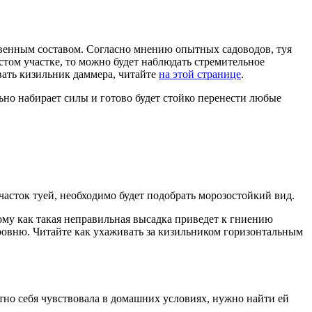
чвенным составом. Согласно мнению опытных садоводов, туя
стом участке, то можно будет наблюдать стремительное
вать кизильник даммера, читайте
на этой странице
.
ьно набирает силы и готово будет стойко перенести любые
асток туей, необходимо будет подобрать морозостойкий вид.
ому как такая неправильная высадка приведет к гниению
уровню. Читайте как ухаживать за кизильником горизонтальным
ортно себя чувствовала в домашних условиях, нужно найти ей