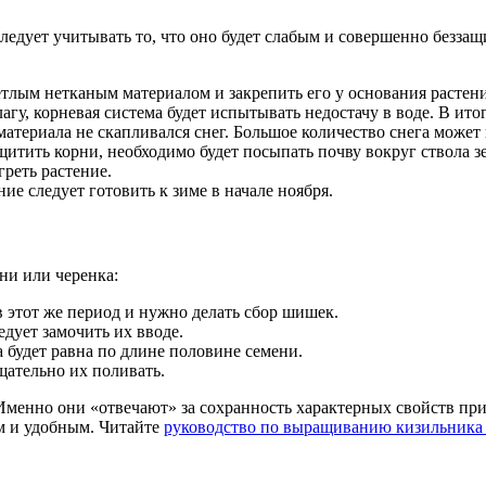
следует учитывать то, что оно будет слабым и совершенно безза
етлым нетканым материалом и закрепить его у основания растен
агу, корневая система будет испытывать недостачу в воде. В итоге
материала не скапливался снег. Большое количество снега может
щитить корни, необходимо будет посыпать почву вокруг ствола з
греть растение.
ие следует готовить к зиме в начале ноября.
ни или черенка:
в этот же период и нужно делать сбор шишек.
едует замочить их вводе.
 будет равна по длине половине семени.
щательно их поливать.
Именно они «отвечают» за сохранность характерных свойств при
м и удобным. Читайте
руководство по выращиванию кизильника