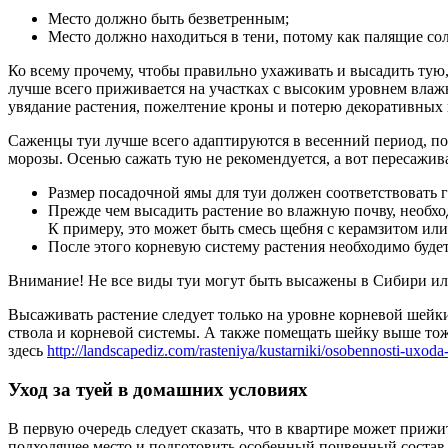
Место должно быть безветренным;
Место должно находиться в тени, потому как палящие со
Ко всему прочему, чтобы правильно ухаживать и высадить тую
лучше всего приживается на участках с высоким уровнем влажн
увядание растения, пожелтение кроны и потерю декоративных 
Саженцы туи лучше всего адаптируются в весенний период, по
морозы. Осенью сажать тую не рекомендуется, а вот пересажив
Размер посадочной ямы для туи должен соответствовать 
Прежде чем высадить растение во влажную почву, необхо
К примеру, это может быть смесь щебня с керамзитом ил
После этого корневую систему растения необходимо будет
Внимание! Не все виды туи могут быть высажены в Сибири или 
Высаживать растение следует только на уровне корневой шейк
ствола и корневой системы. А также помещать шейку выше тоже
здесь
http://landscapediz.com/rasteniya/kustarniki/osobennosti-uxod
Уход за туей в домашних условиях
В первую очередь следует сказать, что в квартире может прижи
подходящее место и подготовить особенный почвенный состав