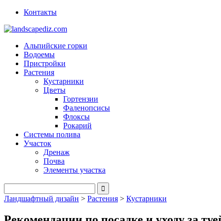
Контакты
Альпийские горки
Водоемы
Пристройки
Растения
Кустарники
Цветы
Гортензии
Фаленопсисы
Флоксы
Рокарий
Системы полива
Участок
Дренаж
Почва
Элементы участка
Ландшафтный дизайн
>
Растения
>
Кустарники
Рекомендации по посадке и уходу за туе