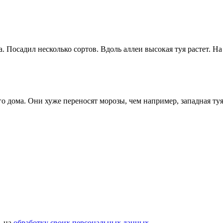
. Посадил несколько сортов. Вдоль аллеи высокая туя растет. Н
ого дома. Они хуже переносят морозы, чем например, западная ту
ь на
обработку своих персональных данных
.