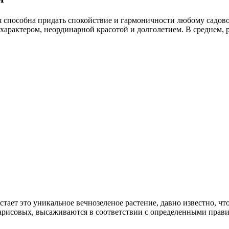
уя способна придать спокойствие и гармоничности любому садово
рактером, неординарной красотой и долголетием. В среднем, ра
тает это уникальное вечнозеленое растение, давно известно, чт
парисовых, высаживаются в соответствии с определенными правил