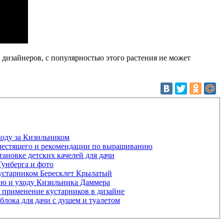
 дизайнеров, с популярностью этого растения не может
ходу за Кизильником
лестящего и рекомендации по выращиванию
тановке детских качелей для дачи
Тунберга и фото
кустарником Бересклет Крылатый
ию и уходу Кизильника Даммера
и применение кустарников в дизайне
блока для дачи с душем и туалетом