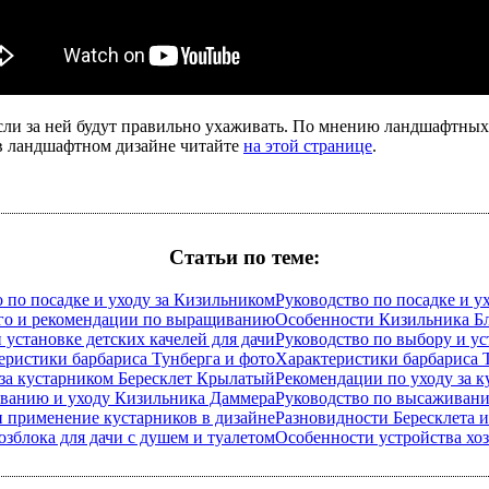
 если за ней будут правильно ухаживать. По мнению ландшафтных
 в ландшафтном дизайне читайте
на этой странице
.
Статьи по теме:
Руководство по посадке и у
Особенности Кизильника Б
Руководство по выбору и ус
Характеристики барбариса 
Рекомендации по уходу за 
Руководство по высаживан
Разновидности Бересклета 
Особенности устройства хоз