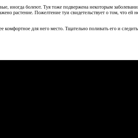
вые, иногда болеют. Туя тоже подвержена некоторым заболеваниям
ажено растение. Пожелтение туи свидетельствует о том, что ей 
е комфортное для него место. Тщательно поливать его и следить 