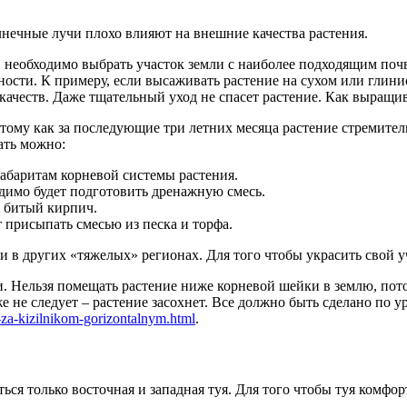
лнечные лучи плохо влияют на внешние качества растения.
, необходимо выбрать участок земли с наиболее подходящим по
ости. К примеру, если высаживать растение на сухом или глини
качеств. Даже тщательный уход не спасет растение. Как выращи
тому как за последующие три летних месяца растение стремител
ать можно:
габаритам корневой системы растения.
димо будет подготовить дренажную смесь.
и битый кирпич.
 присыпать смесью из песка и торфа.
в других «тяжелых» регионах. Для того чтобы украсить свой уч
и. Нельзя помещать растение ниже корневой шейки в землю, пот
 не следует – растение засохнет. Все должно быть сделано по 
a-za-kizilnikom-gorizontalnym.html
.
ться только восточная и западная туя. Для того чтобы туя комф
.