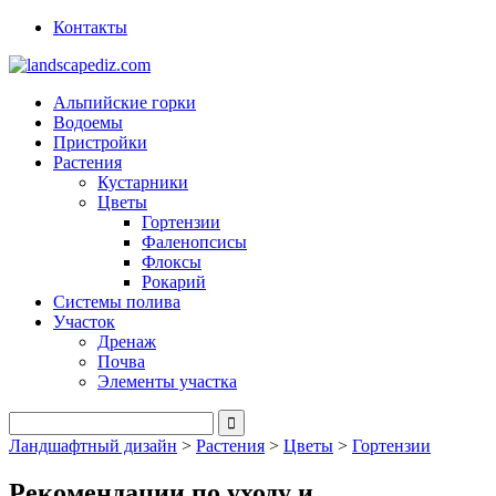
Контакты
Альпийские горки
Водоемы
Пристройки
Растения
Кустарники
Цветы
Гортензии
Фаленопсисы
Флоксы
Рокарий
Системы полива
Участок
Дренаж
Почва
Элементы участка
Ландшафтный дизайн
>
Растения
>
Цветы
>
Гортензии
Рекомендации по уходу и