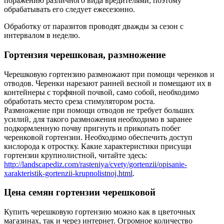
поражению различного вида вредителями, поэтому
обрабатывать его следует ежесезонно.
Обработку от паразитов проводят дважды за сезон с
интервалом в неделю.
Гортензия черешковая, размножение
Черешковую гортензию размножают при помощи черенков и
отводов. Черенки нарезают ранней весной и помещают их в
контейнеры с торфяной почвой, само собой, необходимо
обработать место среза стимулятором роста.
Размножение при помощи отводов не требует больших
усилий, для такого размножения необходимо в заранее
подкормленную почву пригнуть и прикопать побег
черенковой гортензии. Необходимо обеспечить доступ
кислорода к отростку. Какие характеристики присущи
гортензии крупнолистной, читайте здесь:
http://landscapediz.com/rasteniya/cvety/gortenzii/opisanie-
xarakteristik-gortenzii-krupnolistnoj.html
.
Цена семян гортензии черешковой
Купить черешковую гортензию можно как в цветочных
магазинах, так и через интернет. Огромное количество