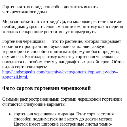
Гортензия этого вида способна достигать высоты
четырехэтажного дома.
Морозостойкий ли этот вид? Да, но молодые растения все же
необходимо укрывать еловым лапником, потому как в период
холодов неокрепшие ростки могут подмерзнуть.
Гортензия черешковая — это то растение, которая покрывает
собой все пространство, буквально заполняет любую
территорию и способно принимать форму любого предмета,
окутав его. Благодаря этому качеству гортензия черешковая
находится на особом счету у ландшафтных дизайнеров. Обзор
видов гортензии здесь:
http://landscapediz.com/rasteniya/cvety/gortenzii/opisanie-vidov-
gortenzii.html
.
Фото сортов гортензии черешковой
Самыми распространенными сортами черешковой гортензии
считаются следующие варианты:
гортензия черешковая миранда. Этот сорт растения
способен подниматься на высоту до десяти метров.
Цветок имеет широкие заостренные листья темно-