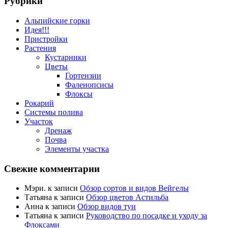
Рубрики
Альпийские горки
Идея!!!
Пристройки
Растения
Кустарники
Цветы
Гортензии
Фаленопсисы
Флоксы
Рокарий
Системы полива
Участок
Дренаж
Почва
Элементы участка
Свежие комментарии
Мэри.
к записи
Обзор сортов и видов Вейгелы
Татьяна
к записи
Обзор цветов Астильба
Анна
к записи
Обзор видов туи
Татьяна
к записи
Руководство по посадке и уходу за
Флоксами