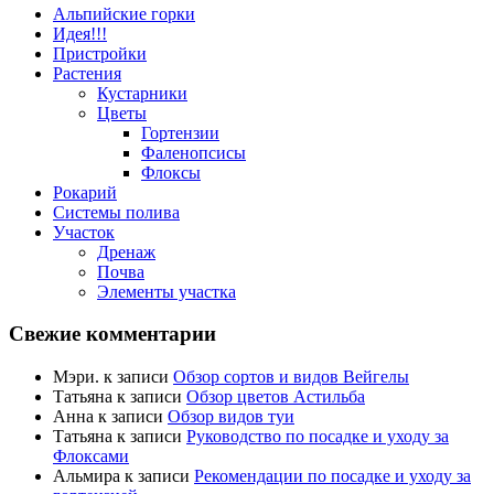
Альпийские горки
Идея!!!
Пристройки
Растения
Кустарники
Цветы
Гортензии
Фаленопсисы
Флоксы
Рокарий
Системы полива
Участок
Дренаж
Почва
Элементы участка
Свежие комментарии
Мэри.
к записи
Обзор сортов и видов Вейгелы
Татьяна
к записи
Обзор цветов Астильба
Анна
к записи
Обзор видов туи
Татьяна
к записи
Руководство по посадке и уходу за
Флоксами
Альмира
к записи
Рекомендации по посадке и уходу за