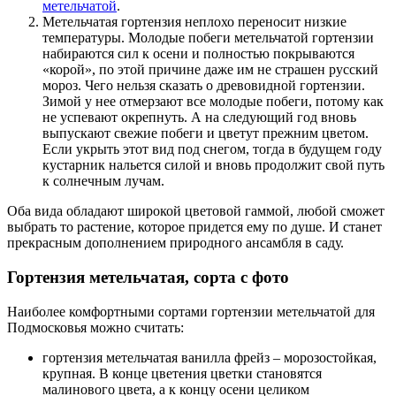
метельчатой
.
Метельчатая гортензия неплохо переносит низкие
температуры. Молодые побеги метельчатой гортензии
набираются сил к осени и полностью покрываются
«корой», по этой причине даже им не страшен русский
мороз. Чего нельзя сказать о древовидной гортензии.
Зимой у нее отмерзают все молодые побеги, потому как
не успевают окрепнуть. А на следующий год вновь
выпускают свежие побеги и цветут прежним цветом.
Если укрыть этот вид под снегом, тогда в будущем году
кустарник нальется силой и вновь продолжит свой путь
к солнечным лучам.
Оба вида обладают широкой цветовой гаммой, любой сможет
выбрать то растение, которое придется ему по душе. И станет
прекрасным дополнением природного ансамбля в саду.
Гортензия метельчатая, сорта с фото
Наиболее комфортными сортами гортензии метельчатой для
Подмосковья можно считать:
гортензия метельчатая ванилла фрейз – морозостойкая,
крупная. В конце цветения цветки становятся
малинового цвета, а к концу осени целиком