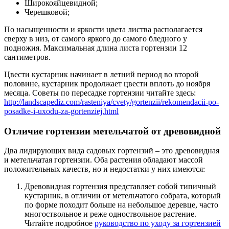
Широкояйцевидной;
Черешковой;
По насыщенности и яркости цвета листва располагается
сверху в низ, от самого яркого до самого бледного у
подножия. Максимальная длина листа гортензии 12
сантиметров.
Цвести кустарник начинает в летний период во второй
половине, кустарник продолжает цвести вплоть до ноября
месяца. Советы по пересадке гортензии читайте здесь:
http://landscapediz.com/rasteniya/cvety/gortenzii/rekomendacii-po-
posadke-i-uxodu-za-gortenziej.html
Отличие гортензии метельчатой от древовидной
Два лидирующих вида садовых гортензий – это древовидная
и метельчатая гортензии. Оба растения обладают массой
положительных качеств, но и недостатки у них имеются:
Древовидная гортензия представляет собой типичный
кустарник, в отличии от метельчатого собрата, который
по форме походит больше на небольшое деревце, часто
многоствольное и реже одноствольное растение.
Читайте подробное
руководство по уходу за гортензией