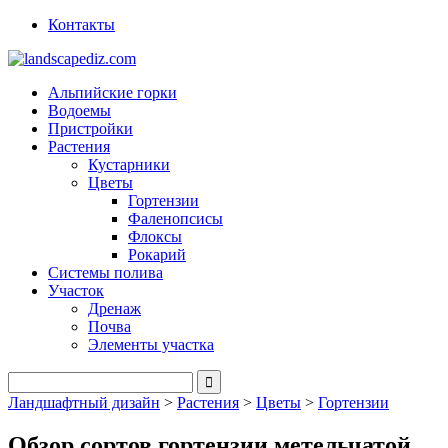
Контакты
Альпийские горки
Водоемы
Пристройки
Растения
Кустарники
Цветы
Гортензии
Фаленопсисы
Флоксы
Рокарий
Системы полива
Участок
Дренаж
Почва
Элементы участка
Ландшафтный дизайн
>
Растения
>
Цветы
>
Гортензии
Обзор сортов гортензии метельчатой